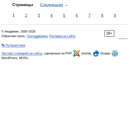
Страницы
Следующая
→
1
2
3
4
5
6
7
8
9
© Академик, 2000-2026
18+
Обратная связь:
Техподдержка
,
Реклама на сайте
👣 Путешествия
Экспорт словарей на сайты
, сделанные на PHP,
Joomla,
Drupal,
WordPress, MODx.