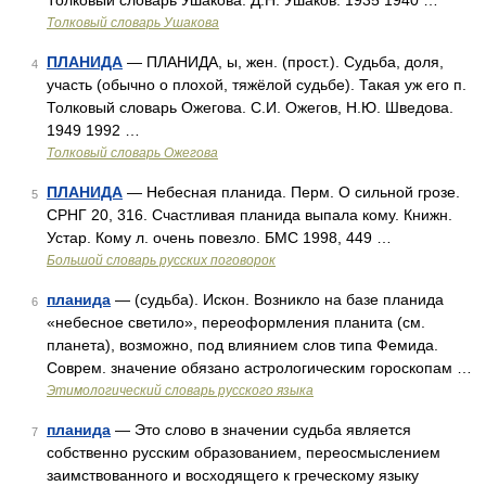
Толковый словарь Ушакова. Д.Н. Ушаков. 1935 1940 …
Толковый словарь Ушакова
ПЛАНИДА
— ПЛАНИДА, ы, жен. (прост.). Судьба, доля,
4
участь (обычно о плохой, тяжёлой судьбе). Такая уж его п.
Толковый словарь Ожегова. С.И. Ожегов, Н.Ю. Шведова.
1949 1992 …
Толковый словарь Ожегова
ПЛАНИДА
— Небесная планида. Перм. О сильной грозе.
5
СРНГ 20, 316. Счастливая планида выпала кому. Книжн.
Устар. Кому л. очень повезло. БМС 1998, 449 …
Большой словарь русских поговорок
планида
— (судьба). Искон. Возникло на базе планида
6
«небесное светило», переоформления планита (см.
планета), возможно, под влиянием слов типа Фемида.
Соврем. значение обязано астрологическим гороскопам …
Этимологический словарь русского языка
планида
— Это слово в значении судьба является
7
собственно русским образованием, переосмыслением
заимствованного и восходящего к греческому языку