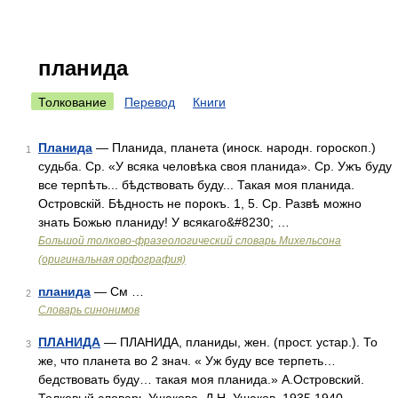
планида
Толкование
Перевод
Книги
Планида
— Планида, планета (иноск. народн. гороскоп.)
1
судьба. Ср. «У всяка человѣка своя планида». Ср. Ужъ буду
все терпѣть... бѣдствовать буду... Такая моя планида.
Островскій. Бѣдность не порокъ. 1, 5. Ср. Развѣ можно
знать Божью планиду! У всякаго&#8230; …
Большой толково-фразеологический словарь Михельсона
(оригинальная орфография)
планида
— См …
2
Словарь синонимов
ПЛАНИДА
— ПЛАНИДА, планиды, жен. (прост. устар.). То
3
же, что планета во 2 знач. « Уж буду все терпеть…
бедствовать буду… такая моя планида.» А.Островский.