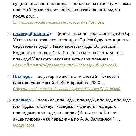
существительного планида – небесное светило (См. также
планета). Новое значение слова возникло потому, что
по&#8230; …
Этимологический словарь русского языка Крылова
планида(планета)
— (иноск. народн. гороскоп) судьба Ср.
8
У всяка человека своя планида . Ср. Уж буду все терпеть...
бедствовать буду... Такая моя планида. Островский.
Бедность не порок. 1, 5. Ср. Разве можно знать Божью
планиду! У всякого человека есть своя планида …
Большой толково-фразеологический словарь Михельсона
Планида
— ж. устар. то же, что планета 2. Толковый
9
словарь Ефремовой. Т. Ф. Ефремова. 2000 …
Современный толковый словарь русского языка Ефремовой
планида
— планида, планиды, планиды, планид, планиде,
10
планидам, планиду, планиды, планидой, планидою,
планидами, планиде, планидах (Источник: «Полная
акцентуированная парадигма по А. А. Зализняку») …
Формы слов